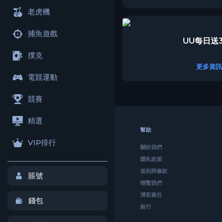
老虎機
捕魚遊戲
UU每日送
撲克
更多資
電競運動
競賽
精選
幫助
VIP排行
關於我們
隱私政策
規則與條款
賬號
聯繫我們
博彩責任
錢包
銀行