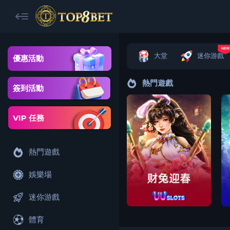
大堂
迷你游戲
優惠活動
熱門遊戲
簽到活動
VIP 任務
熱門遊戲
娛樂場
迷你游戲
體育