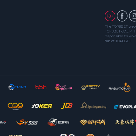
The TOP8BET websit
TOP8BET CO.LIMITED,
responsible for vio
fun at TOP8BET.