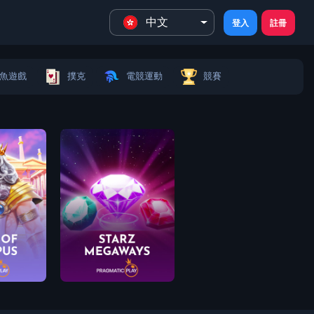
中文
登入
註冊
魚遊戲
撲克
電競運動
競賽