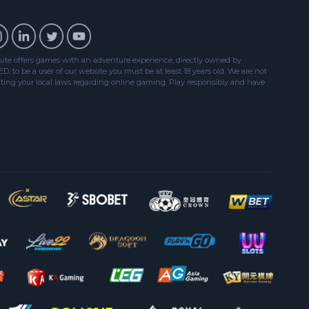
e offers games with an adventure experience, directly owned by
 to be a user of our website you must be at least 18 years old. We are not
lating your local laws regarding online gaming. Play responsibly and have