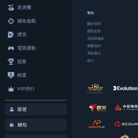
老虎機
幫助
捕魚遊戲
關於我們
隱私政策
撲克
規則與條款
聯繫我們
電競運動
博彩責任
競賽
銀行
精選
VIP排行
賬號
錢包